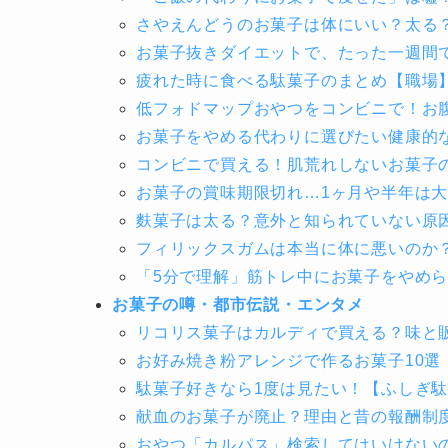
さやえんどうのお菓子は体にいい？太る
お菓子抜きダイエットで、たった一週間
疲れた時に食べる駄菓子のまとめ【職場
低フォドマップおやつをコンビニで！お
お菓子をやめる代わりに選びたい健康的な
コンビニで買える！肌荒れしないお菓子
お菓子の賞味期限切れ…1ヶ月や半年は
麩菓子は太る？意外と知られていない原
フィリックスガムは本当に体に悪いのか
「5分で理解」筋トレ中にお菓子をやめら
お菓子の噂・都市伝説・エンタメ
リコリス菓子はカルディで買える？味と
お好み焼き粉アレンジで作るお菓子10選
駄菓子好きなら1度は見たい！【ふしぎ
献血のお菓子が廃止？理由と昔の報酬制
おやつ「カルパス」検索してはいけない