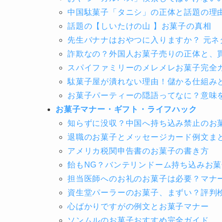
中国駄菓子「タニシ」の正体と話題の理
話題の【しいたけの山 】お菓子の真相
先生バナナはおやつに入りますか？ 元ネ
詐欺なの？外国人お菓子売りの正体と、
スパイファミリーのメレメレお菓子完全
駄菓子屋が潰れない理由！儲かる仕組み
お菓子パーティーの隠語ってなに？意味
お菓子マナー・ギフト・ライフハック
知らずに没収？中国へ持ち込み禁止のお
退職のお菓子とメッセージカード例文ま
アメリカ税関申告書のお菓子の書き方
飴もNG？バンテリンドーム持ち込みお
担当医師へのお礼のお菓子は必要？マナ
資生堂パーラーのお菓子、まずい？評判
心ばかりですがの例文とお菓子マナー
ソンムルのお菓子おすすめ完全ガイド