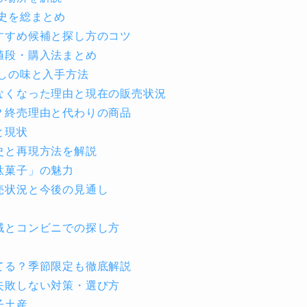
史を総まとめ
すすめ候補と探し方のコツ
値段・購入法まとめ
しの味と入手方法
なくなった理由と現在の販売状況
？終売理由と代わりの商品
と現状
史と再現方法を解説
駄菓子」の魅力
売状況と今後の見通し
域とコンビニでの探し方
てる？季節限定も徹底解説
失敗しない対策・選び方
子土産