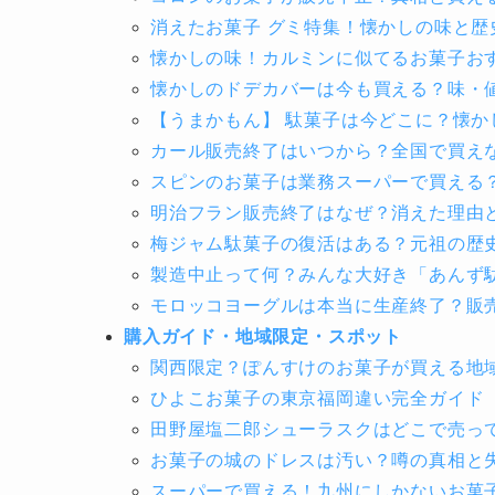
消えたお菓子 グミ特集！懐かしの味と歴
懐かしの味！カルミンに似てるお菓子お
懐かしのドデカバーは今も買える？味・
【うまかもん】 駄菓子は今どこに？懐か
カール販売終了はいつから？全国で買え
スピンのお菓子は業務スーパーで買える
明治フラン販売終了はなぜ？消えた理由
梅ジャム駄菓子の復活はある？元祖の歴
製造中止って何？みんな大好き「あんず
モロッコヨーグルは本当に生産終了？販
購入ガイド・地域限定・スポット
関西限定？ぽんすけのお菓子が買える地
ひよこお菓子の東京福岡違い完全ガイド
田野屋塩二郎シューラスクはどこで売っ
お菓子の城のドレスは汚い？噂の真相と
スーパーで買える！九州にしかないお菓