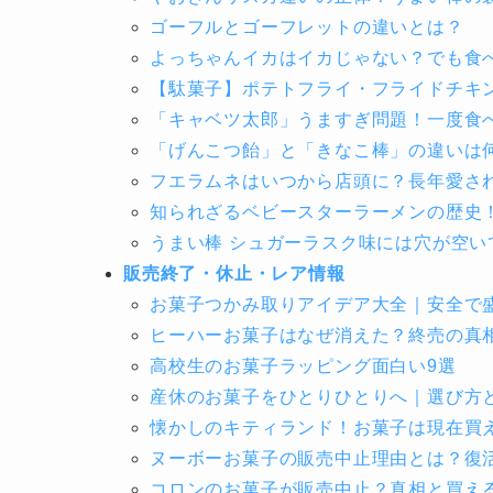
ゴーフルとゴーフレットの違いとは？
よっちゃんイカはイカじゃない？でも食
【駄菓子】ポテトフライ・フライドチキ
「キャベツ太郎」うますぎ問題！一度食
「げんこつ飴」と「きなこ棒」の違いは
フエラムネはいつから店頭に？長年愛さ
知られざるベビースターラーメンの歴史
うまい棒 シュガーラスク味には穴が空い
販売終了・休止・レア情報
お菓子つかみ取りアイデア大全｜安全で
ヒーハーお菓子はなぜ消えた？終売の真
高校生のお菓子ラッピング面白い9選
産休のお菓子をひとりひとりへ｜選び方
懐かしのキティランド！お菓子は現在買
ヌーボーお菓子の販売中止理由とは？復
コロンのお菓子が販売中止？真相と買え