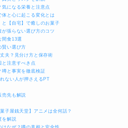
？気になる栄養と注意点
で体と心に起こる変化とは
】と【自宅】で癒しのお菓子
腹が張らない選び方のコツ
間食13選
の賢い選び方
大丈夫？見分け方と保存術
因と注意すべき点
？噂と事実を徹底検証
れない人が押さえるPT
販売先も解説
駄菓子屋銭天堂】アニメは全何話？
度を解説
のはなぜ？噂の真相と安全性