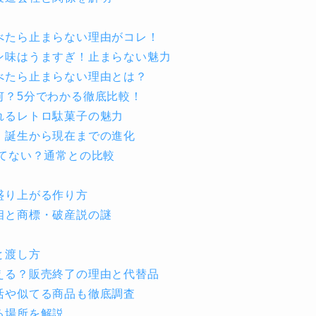
べたら止まらない理由がコレ！
ン味はうますぎ！止まらない魅力
べたら止まらない理由とは？
何？5分でわかる徹底比較！
れるレトロ駄菓子の魅力
！誕生から現在までの進化
てない？通常との比較
盛り上がる作り方
相と商標・破産説の謎
と渡し方
える？販売終了の理由と代替品
活や似てる商品も徹底調査
る場所を解説