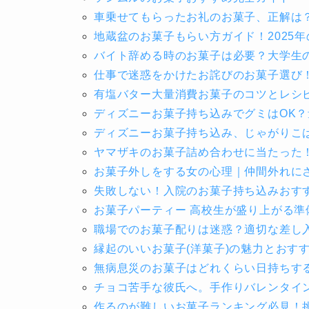
車乗せてもらったお礼のお菓子、正解は
地蔵盆のお菓子もらい方ガイド！2025
バイト辞める時のお菓子は必要？大学生
仕事で迷惑をかけたお詫びのお菓子選び
有塩バター大量消費お菓子のコツとレシ
ディズニーお菓子持ち込みでグミはOK
ディズニーお菓子持ち込み、じゃがりこは
ヤマザキのお菓子詰め合わせに当たった
お菓子外しをする女の心理｜仲間外れに
失敗しない！入院のお菓子持ち込みおす
お菓子パーティー 高校生が盛り上がる準
職場でのお菓子配りは迷惑？適切な差し
縁起のいいお菓子(洋菓子)の魅力とおす
無病息災のお菓子はどれくらい日持ちす
チョコ苦手な彼氏へ。手作りバレンタイ
作るのが難しいお菓子ランキング必見！