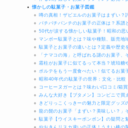
懐かしの駄菓子・お菓子図鑑
噂の真相！ザビエルのお菓子はまずい？
パチパチパンチのお菓子の正体は？系譜
50代が涙する懐かしい駄菓子！昭和の思
マンボー駄菓子とは？味や種類、販売地
駄菓子とお菓子の違いとは？定義や歴史
「ナマコの海」と呼ばれる謎のお菓子、
霜柱がお菓子に似てるって本当？琥珀糖
ポルテをもう一度食べたい！似てるお菓
昭和40年代の駄菓子の世界：文化・比較
コーヒーヌガーとは？味わい/口コミ/箱
みんな大好き【ブタメン】コンビニで買
きどりっこくっきーの魅力と限定グッズ
龍の髭のお菓子「まずい？美味しい？」
駄菓子【ウイスキーボンボン】の疑問と
やおきんリスカ違いの正体！うまい棒の