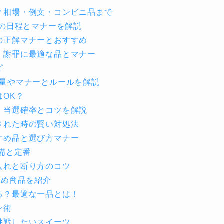
？相場・例文・コンビニ品まで
年の日程とマナーを解説
の正解マナーとおすすめ
！謝罪に最適な品とマナー
ピ
？量やマナーとルールを解説
OK？
！当選確率とコツを解説
された時の賢い対処法
すめ品と選び方マナー
備と定番
入れと断り方のコツ
すめ商品を紹介
る？最適な一品とは！
ン術
挑戦したいスイーツ