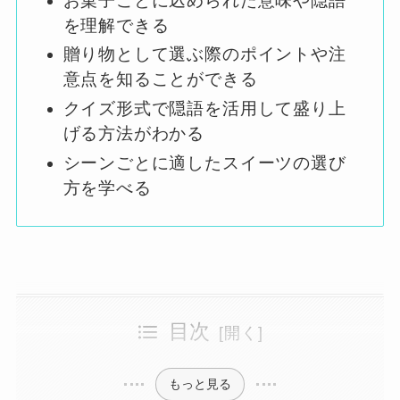
お菓子ごとに込められた意味や隠語
を理解できる
贈り物として選ぶ際のポイントや注
意点を知ることができる
クイズ形式で隠語を活用して盛り上
げる方法がわかる
シーンごとに適したスイーツの選び
方を学べる
目次
お菓子パーティーで使う隠語を知っておこう！楽しみながら意味を知る
お菓子パーティーとは？意味や楽しみ方を解説
お菓子を贈るときは「込められた意味」もチェックしよう
【クッキー】の意味と贈るポイント
【マカロン】の意味と特別な使い方
【キャンディ(飴)】の意味と注意点
【マドレーヌ】の意味と関係性を深める場面
もっと見る
【カップケーキ】の意味と選び方
【バームクーヘン】の意味とイベントでの活用法