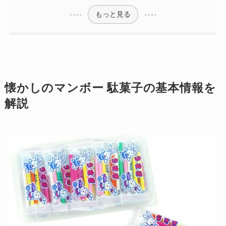
マンボー 駄菓子に関する素朴な疑問を解決
マンボは何味ですか？
駄菓子マンボが売られている地域
マンボ 駄菓子とニッキ味の関係
ロングフルーツマンボなどの種類
マンボという名前の由来は？
もっと見る
懐かしのマンボー 駄菓子の基本情報を
解説