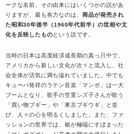
ークな名前。その由来にはいくつかの説があ
りますが、最も有力なのは、
商品が発売され
た昭和30年後半（1960年代前半）の世相や文
化を反映したもの
という説です。
当時の日本は高度経済成長期の真っ只中で、
アメリカから新しい文化が次々と流入し、社
会全体が活気に満ち溢れていました。中でも
キューバ発祥のラテン音楽「マンボ」は一大
ブームとなり、歌手の笠置シズ子さんが歌う
「買い物ブギー」や「東京ブギウギ」と並
び、人々の心を明るくしました。また、ファ
ッションの世界では、裾が極端にすぼまった