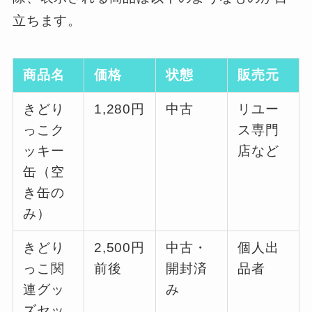
立ちます。
商品名
価格
状態
販売元
きどり
1,280円
中古
リユー
っこク
ス専門
ッキー
店など
缶（空
き缶の
み）
きどり
2,500円
中古・
個人出
っこ関
前後
開封済
品者
連グッ
み
ズセッ