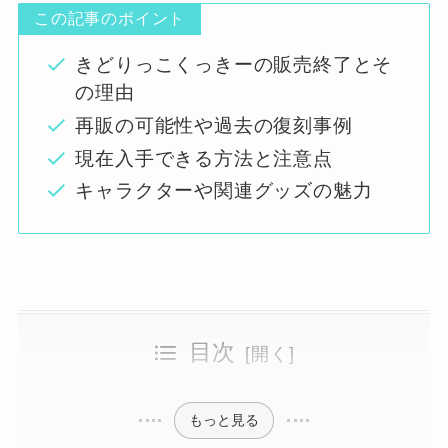
この記事のポイント
きどりっこくっきーの販売終了とそ
の理由
再販の可能性や過去の復刻事例
現在入手できる方法と注意点
キャラクターや関連グッズの魅力
目次
きどりっこくっきーが人気の理由と現状
きどりっこクッキー 生産終了の背景とは
きどりっこくっきー【関連アイテム】の楽しみ方
再販予定は？きどりっこクッキーの今後
きどりっこクッキーは楽天で買える？
きどりっこ ガチャガチャの仕組みとは
サンリオときどりっこの関係を解説
設置場所はどこ？ガチャガチャ情報まとめ
個性豊か！きどりっこ キャラクター紹介
もっと見る