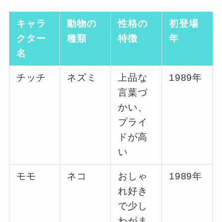
キャラ
動物の
性格の
初登場
クター
種類
特徴
年
名
チッチ
ネズミ
上品な
1989年
言葉づ
かい、
プライ
ドが高
い
モモ
ネコ
おしゃ
1989年
れ好き
で少し
わがま