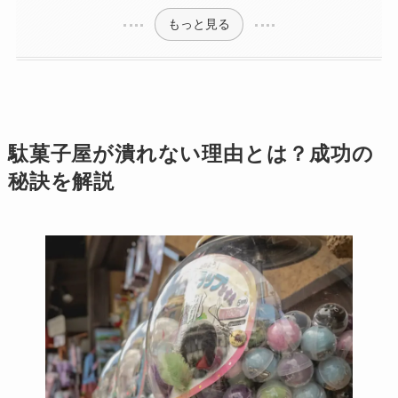
コンビニ全盛の時代に駄菓子屋が生き残る理由とは？
駄菓子屋が続けられる理由とこれからの生き残り戦略
駄菓子屋が潰れない秘密！低コスト運営と利益確保の仕組み
駄菓子屋が生き残るために実践している経営テクニックとは？
なぜ駄菓子屋は無くならないのか？地域密着型の強みとは
もっと見る
駄菓子屋が潰れない理由とは？成功の
秘訣を解説