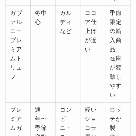
ガヴ
冬中
カル
ココ
季節
ァル
心
ディ
ア仕
限定
ニー
など
上げ
の輸
プレ
が近
入商
ミア
い
品、
ムト
在庫
リュ
が変
フ
動し
やす
い
プレ
通
コン
軽い
ロッ
ミア
年〜
ビ
ショ
テが
ムガ
季節
ニ・
コラ
製