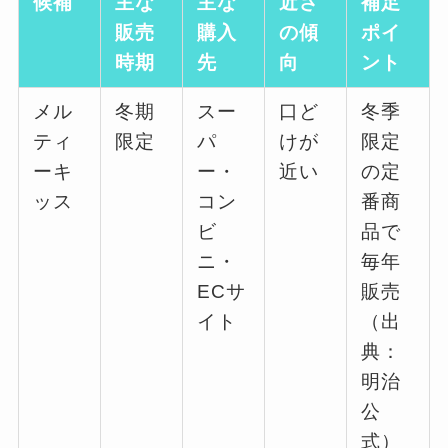
候補
主な
主な
近さ
補足
販売
購入
の傾
ポイ
時期
先
向
ント
メル
冬期
スー
口ど
冬季
ティ
限定
パ
けが
限定
ーキ
ー・
近い
の定
ッス
コン
番商
ビ
品で
ニ・
毎年
ECサ
販売
イト
（出
典：
明治
公
式）