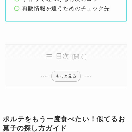
再販情報を追うためのチェック先
目次
ポルテをもう一度食べたい！似てるお菓子の探し方ガイド
昔販売されていたポルテというお菓子を久しぶりに食べたい
ポルテをもう一度食べたい！似てるお菓子や話題
ポルテに似ている市販のお菓子を探したい
ポルテの味や食感を思い出したい
SNSや口コミで話題のお菓子を知りたい
代替商品を購入したいときのおすすめ
ポルテと比較レビューを読みたい人向け情報
手作りレシピを探したいときのヒント
もっと見る
ポルテをもう一度食べたい！似てるお
菓子の探し方ガイド