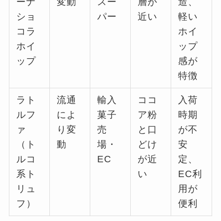
ーナ
変動
スー
層が
造、
ショ
パー
近い
軽い
コラ
ホイ
ホイ
ップ
ップ
感が
特徴
ラト
流通
輸入
ココ
入荷
ルフ
によ
菓子
ア粉
時期
ァ
り変
売
と口
が不
（ト
動
場・
どけ
安
ルコ
EC
が近
定、
系ト
い
EC利
リュ
用が
フ）
便利